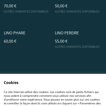
70,00 €
50,00 €
AUTRES VARIANTES DISPONIBLES
AUTRES VARIANTES DISPONIBLES
LINO PHARE
LINO PEREIRE
60,00 €
55,00 €
AUTRES VARIANTES DISPONIBLES
Cookies
Contact
Conditions
Politique de
Politique de cookies
Ce site Internet utilise des cookies. Les cookies sont de petits fichiers qui
confidentialité
nous aident à comprendre comment vous utilisez nos services afin
d'améliorer votre expérience. Vous pouvez en savoir plus sur ces cookies
et contrôler la façon dont ils sont utilisés en cliquant sur « Paramètres des