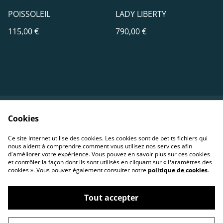
POISSOLEIL
LADY LIBERTY
115,00 €
790,00 €
Cookies
Contact
Conditions
Politique de
Politique de cookies
Ce site Internet utilise des cookies. Les cookies sont de petits fichiers qui
confidentialité
nous aident à comprendre comment vous utilisez nos services afin
d'améliorer votre expérience. Vous pouvez en savoir plus sur ces cookies
et contrôler la façon dont ils sont utilisés en cliquant sur « Paramètres des
cookies ». Vous pouvez également consulter notre
politique de cookies
.
Tout accepter
©
2026
Jean-Moustache