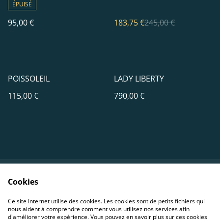
ÉPUISÉ
95,00 €
183,75 €
245,00 €
POISSOLEIL
LADY LIBERTY
115,00 €
790,00 €
Cookies
Contact
Conditions
Politique de
Politique de cookies
Ce site Internet utilise des cookies. Les cookies sont de petits fichiers qui
confidentialité
nous aident à comprendre comment vous utilisez nos services afin
d'améliorer votre expérience. Vous pouvez en savoir plus sur ces cookies